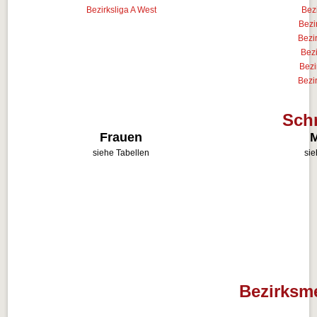
Bezirksliga A West
Bezi
Bezi
Bezi
Bezi
Bezi
Bezi
Schn
Frauen
siehe Tabellen
sie
Bezirksme