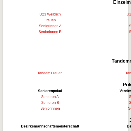
Einzelm
U23 Weiblich
U2
Frauen
Seniorinnen A
S
Seniorinnen B
S
Tandemm
Tandem Frauen
Ta
Pok
Seniorenpokal
Verei
Senioren A
S
Senioren B
S
Seniorinnen
S
Bezirksmannschaftsmeisterschaft
Be