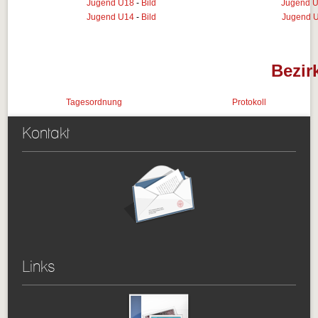
Jugend U18
-
Bild
Jugend U
Jugend U14
-
Bild
Jugend U
Bezir
Tagesordnung
Protokoll
Kontakt
Links